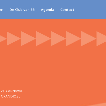
en
De Club van 55
Agenda
Contact
EZE CARNAVAL
N GRANDIOZE