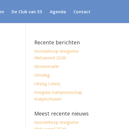
en
De Club van 55
Agenda
Contact
Recente berichten
Voorverkoop Knegselse
Kletsavond 2026!
Vlooienmarkt
Dinsdag
Uitslag Loterij
Knegsels Kampioenschap
Kratjeschuiven
Meest recente nieuws
Voorverkoop Knegselse
Kletsavond 2026!