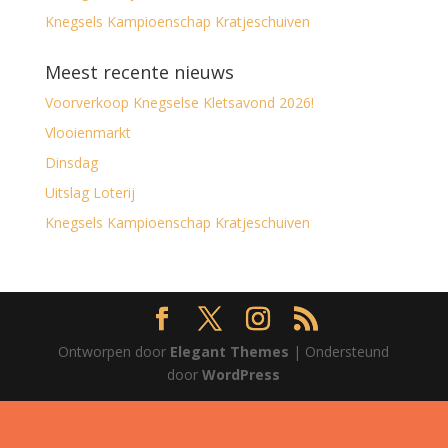
Knegsels Kampioenschap Kratjeschuiven
Meest recente nieuws
Voorverkoop Knegselse Kletsavond 2026!
Vlooienmarkt
Dinsdag
Uitslag Loterij
Knegsels Kampioenschap Kratjeschuiven
Ontworpen door
Elegant Themes
| Ondersteund
door
WordPress