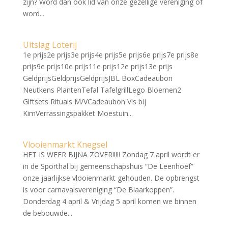
zijn? Word dan ook lid van onze gezellige vereniging of
word...
Uitslag Loterij
1e prijs2e prijs3e prijs4e prijs5e prijs6e prijs7e prijs8e
prijs9e prijs10e prijs11e prijs12e prijs13e prijs
GeldprijsGeldprijsGeldprijsJBL BoxCadeaubon
Neutkens PlantenTefal TafelgrillLego Bloemen2
Giftsets Rituals M/VCadeaubon Vis bij
KimVerrassingspakket Moestuin...
Vlooienmarkt Knegsel
HET IS WEER BIJNA ZOVER!!!!! Zondag 7 april wordt er
in de Sporthal bij gemeenschapshuis “De Leenhoef”
onze jaarlijkse vlooienmarkt gehouden. De opbrengst
is voor carnavalsvereniging “De Blaarkoppen”.
Donderdag 4 april & Vrijdag 5 april komen we binnen
de bebouwde...