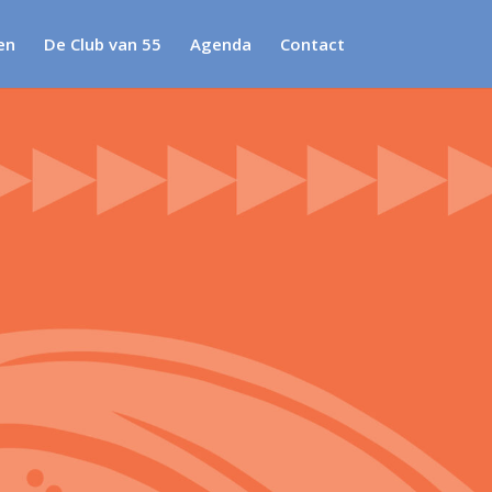
en
De Club van 55
Agenda
Contact