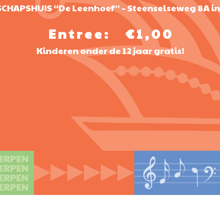
CHAPSHUIS “De Leenhoef” – Steenselseweg 8A in
E n t r e e : € 1 , 0 0
Kinderen onder de 12 jaar gratis!